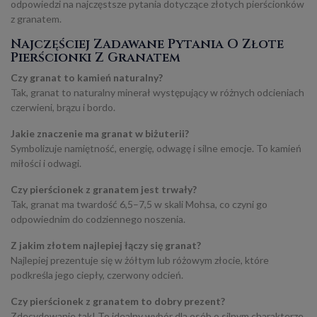
odpowiedzi na najczęstsze pytania dotyczące złotych pierścionków
z granatem.
Najczęściej Zadawane Pytania O Złote
Pierścionki Z Granatem
Czy granat to kamień naturalny?
Tak, granat to naturalny minerał występujący w różnych odcieniach
czerwieni, brązu i bordo.
Jakie znaczenie ma granat w biżuterii?
Symbolizuje namiętność, energię, odwagę i silne emocje. To kamień
miłości i odwagi.
Czy pierścionek z granatem jest trwały?
Tak, granat ma twardość 6,5–7,5 w skali Mohsa, co czyni go
odpowiednim do codziennego noszenia.
Z jakim złotem najlepiej łączy się granat?
Najlepiej prezentuje się w żółtym lub różowym złocie, które
podkreśla jego ciepły, czerwony odcień.
Czy pierścionek z granatem to dobry prezent?
Zdecydowanie tak! To idealny wybór dla osób o silnym charakterze