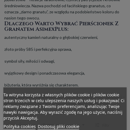
średniowiecza. Nazwa pochodzi od łacińskiego
granatus
, co
oznacza „ziarno granatu”, ze względu na podobieństwo koloru do
nasion tego owocu.
Dlaczego Warto Wybrać Pierścionek Z
Granatem AsimexPlus:
autentyczny kamień naturalny o głębokiej czerwieni,
złoto próby 585 i perfekcyjna oprawa,
symbol siły, miłości i odwagi,
wyjątkowy design i ponadczasowa elegancja,
biżuteria, która wyróżnia się charakterem.
Ta witryna korzysta z własnych plików cookie i plików cookie
Złote pierścionki z granatem to
połączenie namiętności i elegancji
–
stron trzecich w celu ulepszenia naszych usług i pokazywać Ci
idealne dla kobiet, które chcą podkreślić swoją osobowość.
reklamy związane z Twoimi preferencjami, analizując Twoje
nawyki nawigacja. Aby wyrazić zgodę na jego użycie, naciśnij
przycisk Akceptuj.

Zaznacz
Filtr
Polityka cookies
Dostosuj pliki cookie