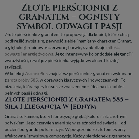
Złote pierścionki z
granatem – ognisty
symbol odwagi i pasji
Złote pierścionki z granatem to propozycja dla kobiet, które chcą
podkreślić swoją siłę, pewność siebie i namiętny charakter. Granat,
o głębokiej, rubinowo-czerwonej barwie, symbolizuje
miłość,
odwagę i energię życiową
. Jego intensywny kolor dodaje elegancji i
wyrazistości, czyniąc z pierścionka wyjątkowy akcent każdej
stylizacji.
W kolekcji
AsimexPlus
znajdziesz pierścionki z granatem wykonane
z
złota próby 585
, w oprawach klasycznych i nowoczesnych. To
biżuteria, która łączy luksus ze znaczeniem – idealna dla kobiet
pełnych pasji i odwagi.
Złote Pierścionki Z Granatem 585 –
Siła I Elegancja W Jednym
Granat to kamień, który hipnotyzuje głębią koloru i szlachetnym
połyskiem. Jego czerwień mieni się w zależności od światła – od
odcieni burgundu po karmazyn. W połączeniu ze złotem tworzy
efektowną i zmysłową kompozycję. Każdy pierścionek z granatem