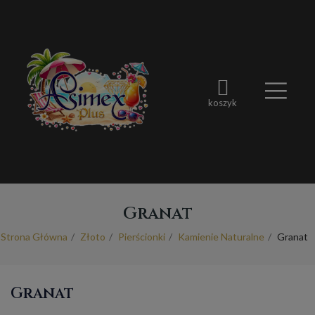
koszyk
Granat
Strona Główna
Złoto
Pierścionki
Kamienie Naturalne
Granat
Granat