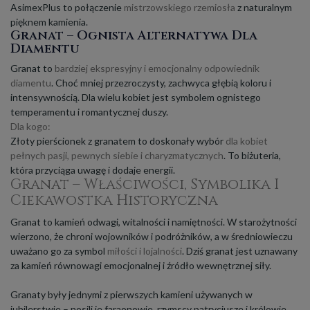
AsimexPlus to połączenie
mistrzowskiego rzemiosła
z naturalnym
pięknem kamienia.
Granat – Ognista Alternatywa Dla
Diamentu
Granat to
bardziej ekspresyjny i emocjonalny odpowiednik
diamentu
. Choć mniej przezroczysty, zachwyca głębią koloru i
intensywnością. Dla wielu kobiet jest symbolem ognistego
temperamentu i romantycznej duszy.
Dla kogo:
Złoty pierścionek z granatem to doskonały wybór
dla kobiet
pełnych pasji, pewnych siebie i charyzmatycznych
. To biżuteria,
która przyciąga uwagę i dodaje energii.
Granat – Właściwości, Symbolika I
Ciekawostka Historyczna
Granat to kamień odwagi, witalności i namiętności. W starożytności
wierzono, że chroni wojowników i podróżników, a w średniowieczu
uważano go za symbol
miłości i lojalności
. Dziś granat jest uznawany
za kamień równowagi emocjonalnej i źródło wewnętrznej siły.
Granaty były jednymi z pierwszych kamieni używanych w
jubilerstwie – nosili je faraonowie, rzymscy patrycjusze i królowie